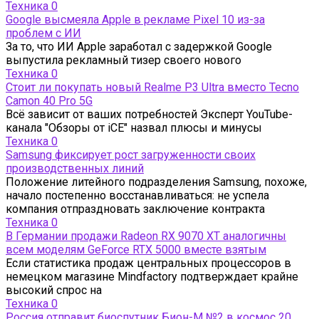
Техника
0
Google высмеяла Apple в рекламе Pixel 10 из-за
проблем с ИИ
За то, что ИИ Apple заработал с задержкой Google
выпустила рекламный тизер своего нового
Техника
0
Стоит ли покупать новый Realme P3 Ultra вместо Tecno
Camon 40 Pro 5G
Всё зависит от ваших потребностей Эксперт YouTube-
канала "Обзоры от iCE" назвал плюсы и минусы
Техника
0
Samsung фиксирует рост загруженности своих
производственных линий
Положение литейного подразделения Samsung, похоже,
начало постепенно восстанавливаться: не успела
компания отпраздновать заключение контракта
Техника
0
В Германии продажи Radeon RX 9070 XT аналогичны
всем моделям GeForce RTX 5000 вместе взятым
Если статистика продаж центральных процессоров в
немецком магазине Mindfactory подтверждает крайне
высокий спрос на
Техника
0
Россия отправит биоспутник Бион-М №2 в космос 20