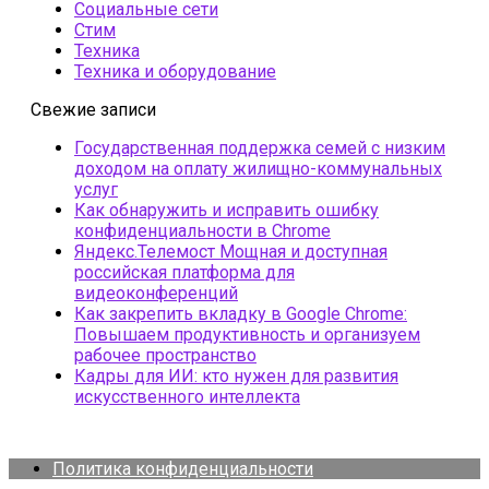
Социальные сети
Стим
Техника
Техника и оборудование
Свежие записи
Государственная поддержка семей с низким
доходом на оплату жилищно-коммунальных
услуг
Как обнаружить и исправить ошибку
конфиденциальности в Chrome
Яндекс.Телемост Мощная и доступная
российская платформа для
видеоконференций
Как закрепить вкладку в Google Chrome:
Повышаем продуктивность и организуем
рабочее пространство
Кадры для ИИ: кто нужен для развития
искусственного интеллекта
Политика конфиденциальности