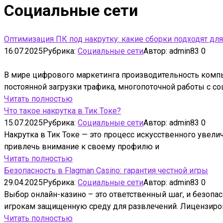
Социальные сети
Оптимизация ПК под накрутку: какие сборки подходят для
16.07.2025
Рубрика:
Социальные сети
Автор:
admin83
0
В мире цифрового маркетинга производительность компью
постоянной загрузки трафика, многопоточной работы с с
Читать полностью
Что такое накрутка в Тик Токе?
15.07.2025
Рубрика:
Социальные сети
Автор:
admin83
0
Накрутка в Тик Токе — это процесс искусственного увели
привлечь внимание к своему профилю и
Читать полностью
Безопасность в Flagman Casino: гарантия честной игры
29.04.2025
Рубрика:
Социальные сети
Автор:
admin83
0
Выбор онлайн-казино – это ответственный шаг, и безопас
игрокам защищенную среду для развлечений. Лицензиров
Читать полностью