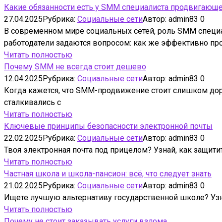
Какие обязанности есть у SMM специалиста продвигающе
27.04.2025
Рубрика:
Социальные сети
Автор:
admin83
0
В современном мире социальных сетей, роль SMM специал
работодатели задаются вопросом: как же эффективно пр
Читать полностью
Почему SMM не всегда стоит дешево
12.04.2025
Рубрика:
Социальные сети
Автор:
admin83
0
Когда кажется, что SMM-продвижение стоит слишком дорого
сталкивались с
Читать полностью
Ключевые принципы безопасности электронной почты
22.02.2025
Рубрика:
Социальные сети
Автор:
admin83
0
Твоя электронная почта под прицелом? Узнай, как защити
Читать полностью
Частная школа и школа-пансион: всё, что следует знать
21.02.2025
Рубрика:
Социальные сети
Автор:
admin83
0
Ищете лучшую альтернативу государственной школе? Узна
Читать полностью
Почему не стоит заказывать услуги взлома