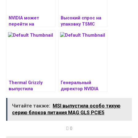
NVIDIA может
Высокий спрос на
перейти на
упаковку TSMC
упаковку CoWoP при
CoWoS
выпуске
спровоцировал
графического
дефицит подложек
процессора GR150
BT
Thermal Grizzly
Генеральный
выпустила
директор NVIDIA
KryoSheet с
подтвердил
обновленным
переход на
Читайте также:
MSI выпустила особо тихую
размером для
упаковку CoWoS-L
серию блоков питания MAG GLS PCIE5
GeForce RTX 5090
0