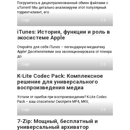
Погрузитесь в децентрализованный обмен файлами с
uTorrent! Мы детально анализируем этот популярный
торрент-клиент, его
Софт
0
iTunes: История, функции и роль в
экосистеме Apple
Откройте для себя iTunes – легендарную медиатеку
Apple! Десятилетиями она эволюционировала от плеера
до
Софт
0
K-Lite Codec Pack: Комплексное
решение для универсального
воспроизведения медиа
Устали от ошибок при воспроизведении? K-Lite Codec
Pack – ваш спаситель! Смотрите MP4, MKV,
Софт
0
7-Zip: Мощный, бесплатный и
универсальный архиватор