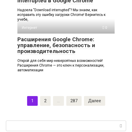
interrupted в Google Chrome
Надоела "Download interrupted"? Мы знаем, как
исправить эту ошибку загрузки Chrome! Вернитесь к
учебе,
Интернет
0
Расширения Google Chrome:
управление, безопасность и
производительность
Открой для себя мир невероятных возможностей!
Расширения Chrome — это ключ к персонализации,
автоматизации
Пагинация
1
2
…
287
Далее
записей
Поиск: