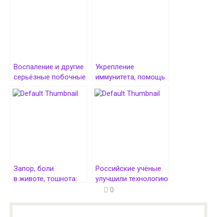
Воспаление и другие
Укрепление
серьёзные побочные
иммунитета, помощь
эффекты
похудении — и иные
ежедневного
полезные свойства
употребления
грейпфрута
миндального молока
Запор, боли
Российские учёные
в животе, тошнота:
улучшили технологию
чем опасно есть
проверки препаратов
0
много белка за один
для лечения рака
присест