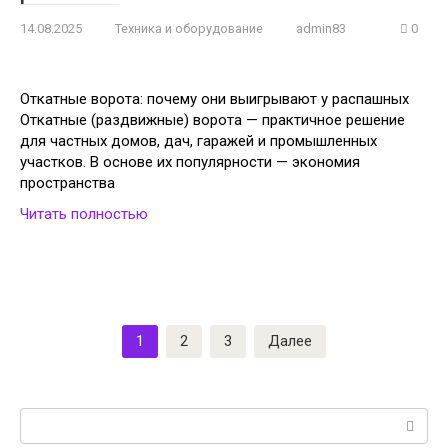
14.08.2025
Техника и оборудование
admin83
0
Откатные ворота: почему они выигрывают у распашных
Откатные (раздвижные) ворота — практичное решение
для частных домов, дач, гаражей и промышленных
участков. В основе их популярности — экономия
пространства
Читать полностью
Пагинация
1
2
3
Далее
записей
Поиск: