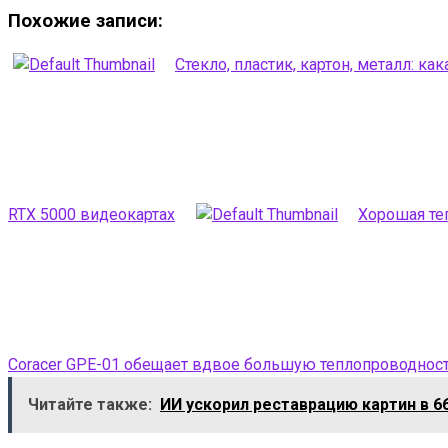
Похожие записи:
Стекло, пластик, картон, металл: к
RTX 5000 видеокартах
Хорошая те
Coracer GPE-01 обещает вдвое большую теплопроводност
Читайте также:
ИИ ускорил реставрацию картин в 6