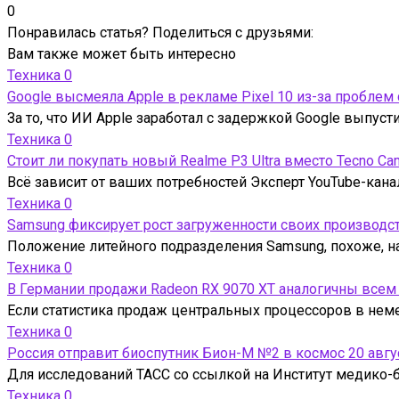
0
Понравилась статья? Поделиться с друзьями:
Вам также может быть интересно
Техника
0
Google высмеяла Apple в рекламе Pixel 10 из-за проблем
За то, что ИИ Apple заработал с задержкой Google выпус
Техника
0
Стоит ли покупать новый Realme P3 Ultra вместо Tecno Ca
Всё зависит от ваших потребностей Эксперт YouTube-кана
Техника
0
Samsung фиксирует рост загруженности своих производс
Положение литейного подразделения Samsung, похоже, на
Техника
0
В Германии продажи Radeon RX 9070 XT аналогичны всем
Если статистика продаж центральных процессоров в нем
Техника
0
Россия отправит биоспутник Бион-М №2 в космос 20 авгу
Для исследований ТАСС со ссылкой на Институт медико-б
Техника
0