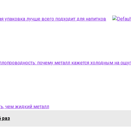
акая упаковка лучше всего подходит для напитков
плопроводность: почему металл кажется холодным на ощу
ь, чем жидкий металл
6 раз