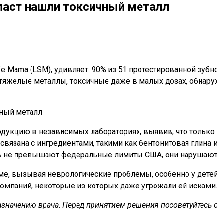
 паст нашли токсичный металл
e Mama (LSM), удивляет: 90% из 51 протестированной зубн
и тяжелые металлы, токсичные даже в малых дозах, обнару
кцию в независимых лабораториях, выявив, что только пять 
а связана с ингредиентами, такими как бентонитовая глина 
ов не превышают федеральные лимиты США, они нарушают
зме, вызывая неврологические проблемы, особенно у дете
компаний, некоторые из которых даже угрожали ей исками.
азначению врача. Перед принятием решения посоветуйтесь 