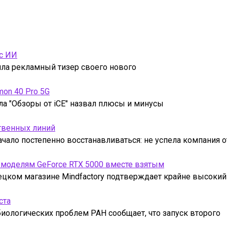
 с ИИ
тила рекламный тизер своего нового
mon 40 Pro 5G
ла "Обзоры от iCE" назвал плюсы и минусы
твенных линий
чало постепенно восстанавливаться: не успела компания 
 моделям GeForce RTX 5000 вместе взятым
ецком магазине Mindfactory подтверждает крайне высокий
ста
иологических проблем РАН сообщает, что запуск второго