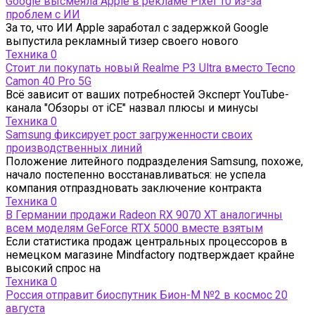
Google высмеяла Apple в рекламе Pixel 10 из-за
проблем с ИИ
За то, что ИИ Apple заработал с задержкой Google
выпустила рекламный тизер своего нового
Техника
0
Стоит ли покупать новый Realme P3 Ultra вместо Tecno
Camon 40 Pro 5G
Всё зависит от ваших потребностей Эксперт YouTube-
канала "Обзоры от iCE" назвал плюсы и минусы
Техника
0
Samsung фиксирует рост загруженности своих
производственных линий
Положение литейного подразделения Samsung, похоже,
начало постепенно восстанавливаться: не успела
компания отпраздновать заключение контракта
Техника
0
В Германии продажи Radeon RX 9070 XT аналогичны
всем моделям GeForce RTX 5000 вместе взятым
Если статистика продаж центральных процессоров в
немецком магазине Mindfactory подтверждает крайне
высокий спрос на
Техника
0
Россия отправит биоспутник Бион-М №2 в космос 20
августа