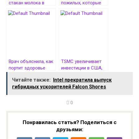
стакан молока в
пожилых, которые
сутки уменьшает
едят
риск рака кишечника
ультраобработанную
пищу, выше риск
развития депрессии
Врач объяснила, как
TSMC увеличивает
портит здоровье
инвестиции в США,
похудение при
планируя построить
Читайте также:
Intel прекратила выпуск
помощи БАД
ещё три фабрики
гибридных ускорителей Falcon Shores
0
Понравилась статья? Поделиться с
друзьями: