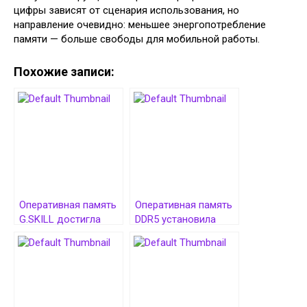
цифры зависят от сценария использования, но
направление очевидно: меньшее энергопотребление
памяти — больше свободы для мобильной работы.
Похожие записи:
Оперативная память
Оперативная память
G.SKILL достигла
DDR5 установила
рекордной скорости
новый рекорд
работы 12772 MT/s
разгона, достигнув
12752 MT/s