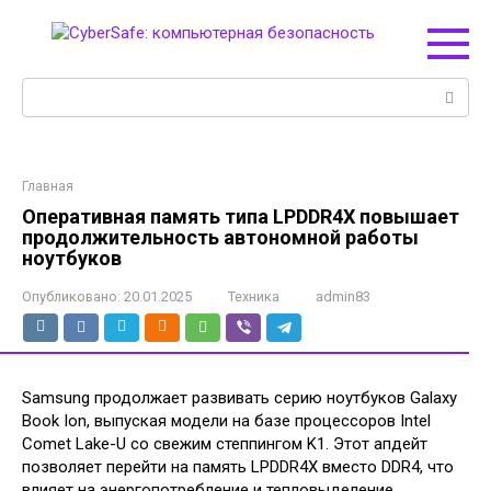
Перейти
к
контенту
Поиск:
Главная
Оперативная память типа LPDDR4X повышает
продолжительность автономной работы
ноутбуков
Опубликовано:
20.01.2025
Техника
admin83
Samsung продолжает развивать серию ноутбуков Galaxy
Book Ion, выпуская модели на базе процессоров Intel
Comet Lake-U со свежим степпингом K1. Этот апдейт
позволяет перейти на память LPDDR4X вместо DDR4, что
влияет на энергопотребление и тепловыделение