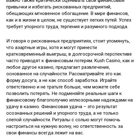
Важно также критически оценивать свои финансовые
привычки и избегать рискованных предприятий‚
обещающих мгновенное обогащение. В мире финансов‚
как и в жизни в целом‚ не существует легких путей. Успех
требует упорного труда‚ терпения и разумного подхода.
И говоря о рискованных предприятиях‚ стоит упомянуть‚
что азартные игры‚ хотя и могут принести
кратковременный выигрыш‚ в долгосрочной перспективе
часто приводят к финансовым потерям. Kush Casino‚ как и
любое другое казино‚ предлагает развлечение‚
основанное на случайности. Рассматривайте это как
форму досуга‚ а не как способ заработка. Играйте
ответственно и не тратьте больше‚ чем можете себе
позволить потерять. Не подменяйте реальные шаги к
финансовому благополучию иллюзорными надеждами на
удачу в казино. Финансовая удача – это результат
осознанных решений и упорного труда‚ а не только
слепой случайности. Ритуалы с солью могут помочь
настроиться на нужную волну‚ но ответственность за
свои финансы всегда лежит на вас.