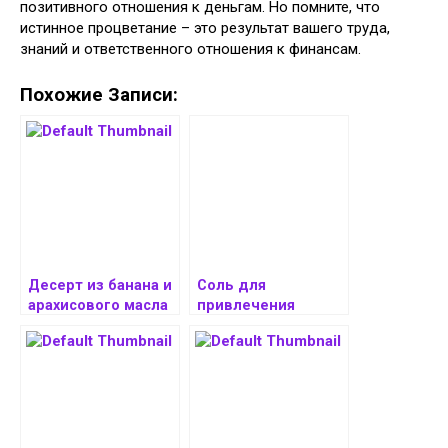
позитивного отношения к деньгам. Но помните, что
истинное процветание – это результат вашего труда,
знаний и ответственного отношения к финансам.
Похожие Записи:
Десерт из банана и
Соль для
арахисового масла
привлечения
с йогуртом назвали
финансовой удачи:
самой
ритуалы и
«энергетической»
верования
закуской