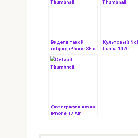
Видели такой
Культовый Nok
гибрид iPhone SE и
Lumia 1020
Nokia Lumia 1020?
сравнили со
И он полностью
свежим OnePlu
рабочий
по качеству ф
Фотография чехла
iPhone 17 Air
подтвердила его
странный дизайн