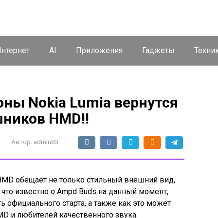
нтернет
AI
Приложения
Гаджеты
Техни
ны Nokia Lumia вернутся
шников HMD!!
Автор:
admin83
 HMD обещает не только стильный внешний вид,
 что известно о Ampd Buds на данный момент,
ть официального старта, а также как это может
MD и любителей качественного звука.