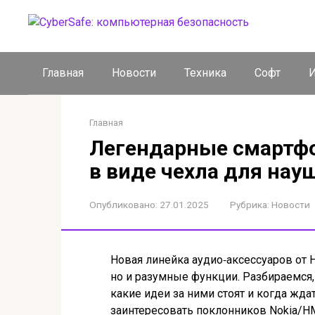
Перейти
к
контенту
Главная
Новости
Техника
Софт
И
Главная
Легендарные смартфо
в виде чехла для нау
Опубликовано:
27.01.2025
Рубрика:
Новости
Новая линейка аудио‑аксессуаров от
но и разумные функции. Разбираемся,
какие идеи за ними стоят и когда жда
заинтересовать поклонников Nokia/H