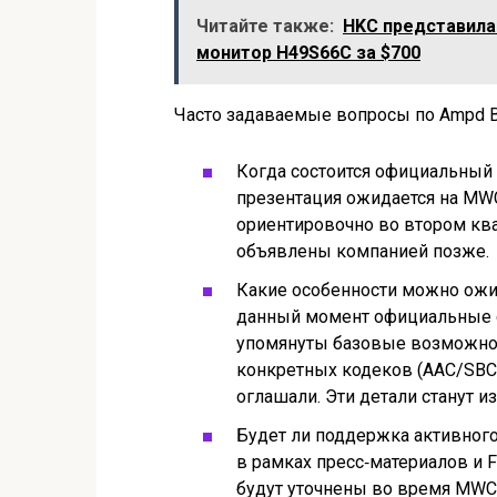
Читайте также:
HKC представила
монитор H49S66C за $700
Часто задаваемые вопросы по Ampd 
Когда состоится официальный
презентация ожидается на MWC
ориентировочно во втором ква
объявлены компанией позже.
Какие особенности можно ожид
данный момент официальные 
упомянуты базовые возможнос
конкретных кодеков (AAC/SBC/
оглашали. Эти детали станут и
Будет ли поддержка активног
в рамках пресс‑материалов и 
будут уточнены во время MWC