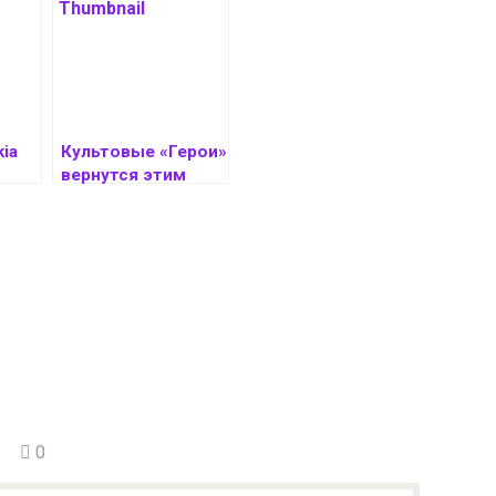
ia
Культовые «Герои»
вернутся этим
летом —
s 12
сюжетный
ото
трейлер HoMM:
Olden Era
0