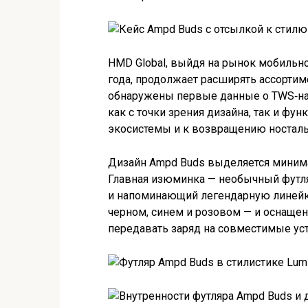
HMD Global, выйдя на рынок мобильно
года, продолжает расширять ассортиме
обнаружены первые данные о TWS‑на
как с точки зрения дизайна, так и фу
экосистемы и к возвращению ностал
Дизайн Ampd Buds выделяется миним
Главная изюминка — необычный футля
и напоминающий легендарную линейку 
черном, синем и розовом — и оснаще
передавать заряд на совместимые уст