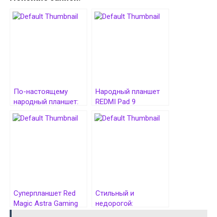
По-настоящему
Народный планшет
народный планшет:
REDMI Pad 9
HONOR Pad X7 с 8,7-
проверили на
дюймовым экраном
автономность
дебютировал за $80
Суперпланшет Red
Стильный и
Magic Astra Gaming
недорогой:
Tablet со Snapdragon
представлен