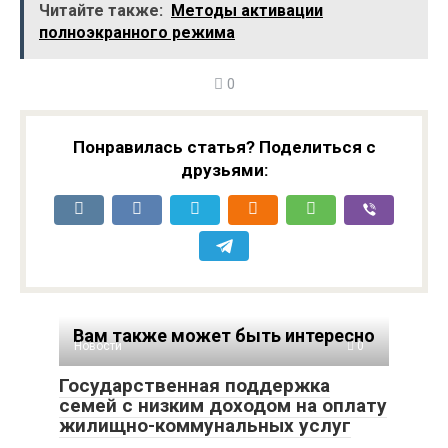
Читайте также:
Методы активации
8 Elite дебютировал
народный планшет
полноэкранного режима
глобально
OPPO Pad SE
0
Понравилась статья? Поделиться с
друзьями:
Вам также может быть интересно
Новости
0
Государственная поддержка
семей с низким доходом на оплату
жилищно-коммунальных услуг