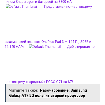
чипом Snapdragon и батареей на 8300 мАч
Представлен по-настоящему
флагманский планшет OnePlus Pad 3 — 144 Гц, SD8E и
12 140 мА*ч
Дебютировал по-
настоящему «народный» POCO C71 за $76
Читайте также:
Разочарование: Samsung
Galaxy A17 5G получит старый процессор