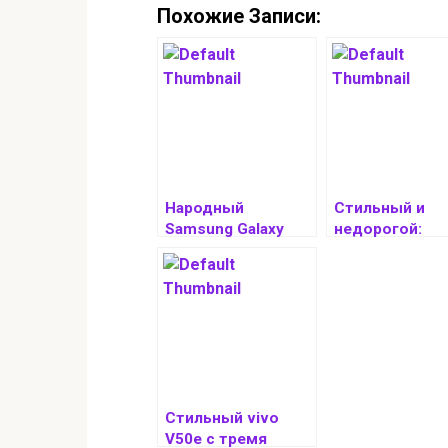
Похожие Записи:
Народный
Стильный и
Samsung Galaxy
недорогой:
S25 FE со старым
представлен
процессором
народный пла
выйдет осенью
OPPO Pad SE
Стильный vivo
V50e с тремя