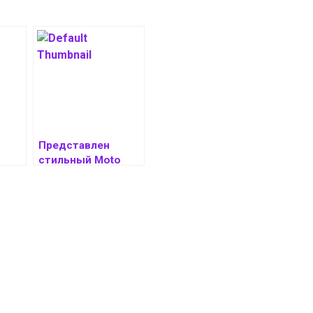
Представлен
стильный Moto
G100 Pro с
ншет
батареей на 6750
мА*ч за $195