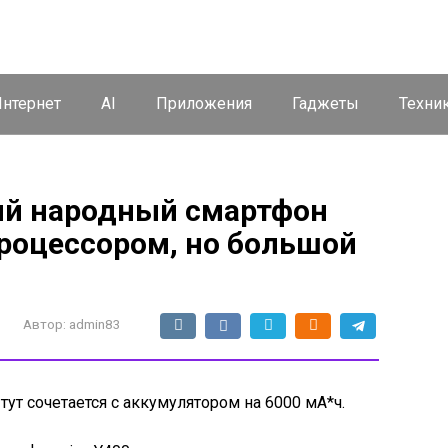
нтернет
AI
Приложения
Гаджеты
Техни
ый народный смартфон
процессором, но большой
Автор:
admin83
ут сочетается с аккумулятором на 6000 мА*ч.