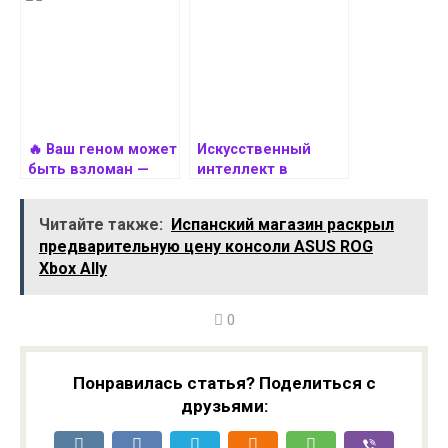
ускорения научных
бренда в медицине
прорывов
🔥 Ваш геном может
Искусственный
быть взломан —
интеллект в
ученые
медицине:
предупредили об
инновации и
Читайте также:
Испанский магазин раскрыл
уязвимостях в
перспективы
предварительную цену консоли ASUS ROG
медицине
Xbox Ally
будущего
0
Понравилась статья? Поделиться с
друзьями: