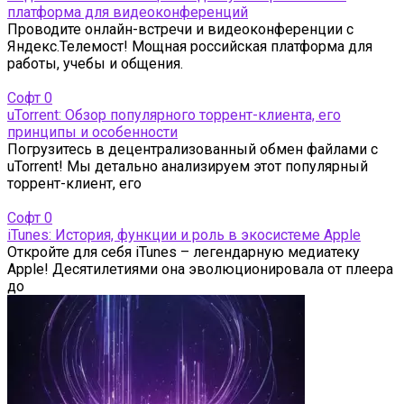
платформа для видеоконференций
Проводите онлайн-встречи и видеоконференции с
Яндекс.Телемост! Мощная российская платформа для
работы, учебы и общения.
Софт
0
uTorrent: Обзор популярного торрент-клиента, его
принципы и особенности
Погрузитесь в децентрализованный обмен файлами с
uTorrent! Мы детально анализируем этот популярный
торрент-клиент, его
Софт
0
iTunes: История, функции и роль в экосистеме Apple
Откройте для себя iTunes – легендарную медиатеку
Apple! Десятилетиями она эволюционировала от плеера
до