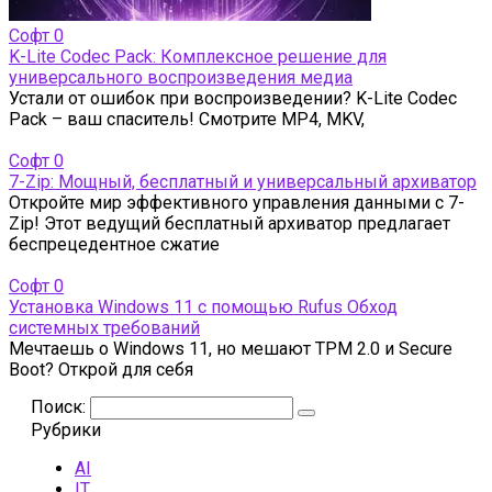
Софт
0
K-Lite Codec Pack: Комплексное решение для
универсального воспроизведения медиа
Устали от ошибок при воспроизведении? K-Lite Codec
Pack – ваш спаситель! Смотрите MP4, MKV,
Софт
0
7-Zip: Мощный, бесплатный и универсальный архиватор
Откройте мир эффективного управления данными с 7-
Zip! Этот ведущий бесплатный архиватор предлагает
беспрецедентное сжатие
Софт
0
Установка Windows 11 с помощью Rufus Обход
системных требований
Мечтаешь о Windows 11, но мешают TPM 2.0 и Secure
Boot? Открой для себя
Поиск:
Рубрики
AI
IT