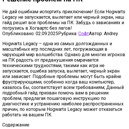
Не дай ошибкам испортить приключение! Если Hogwarts
Legacy не запускается, вылетает или черный экран, наш
гайд решит все проблемы на ПК. Забудь о зависаниях и
погрузись в Хогвартс без лагов!
Опубликовано:
02.09.2025
Рубрика:
Софт
Автор:
Andrey
Hogwarts Legacy – одна из самых долгожданных и
масштабных игр последних лет, погружающая в
чарующий мир волшебства. Однако для многих игроков
на ПК радость от предвкушения омрачается
техническими трудностями, такими как игра не
запускается, ошибка запуска, вылетает, черный экран
или зависает. Подобные проблемы могут быть крайне
фрустрирующими, особенно когда ваш компьютер,
казалось бы, соответствует всем требованиям; Данный
подробный гайд призван помочь вам в решении
проблем, предлагая пошаговую инструкцию по
диагностике и устранению наиболее распространенных
причин, по которым Hogwarts Legacy может отказаться
работать на вашем ПК.
Содержание