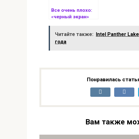
Все очень плохо:
«черный экран»
начал появляться
не только на
Читайте также:
Intel Panther La
видеокартах RTX
года
50XX и 40XX, но и в
более старых
моделях
Понравилась стать
Вам также мо