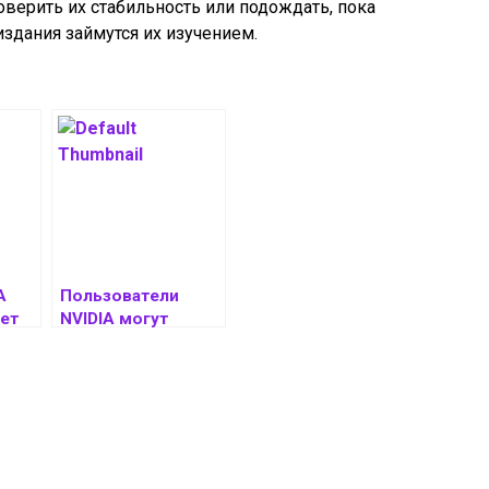
оверить их стабильность или подождать, пока
издания займутся их изучением.
A
Пользователи
ает
NVIDIA могут
ьнос
перейти на
до
очередной новый
драйвер Game
Ready 576.28