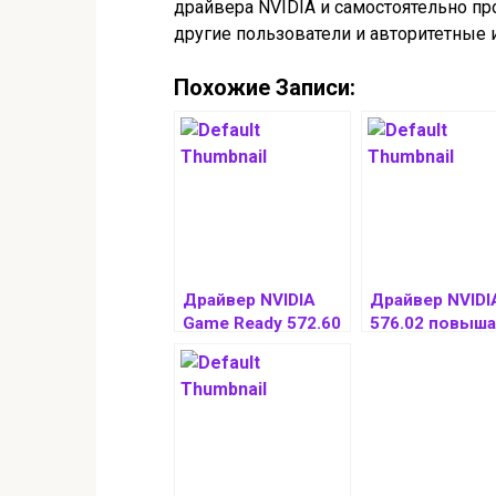
драйвера NVIDIA и самостоятельно пр
другие пользователи и авторитетные 
Похожие Записи:
Драйвер NVIDIA
Драйвер NVIDI
Game Ready 572.60
576.02 повыш
устраняет чёрный
производител
экран на RTX 5000
ть видеокарт 
8.5%