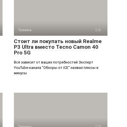
Техника
0
Стоит ли покупать новый Realme
P3 Ultra вместо Tecno Camon 40
Pro 5G
Всё зависит от ваших потребностей Эксперт
YouTube-канала "Обзоры от iCE" назвал плюсы и
минусы
Техника
0