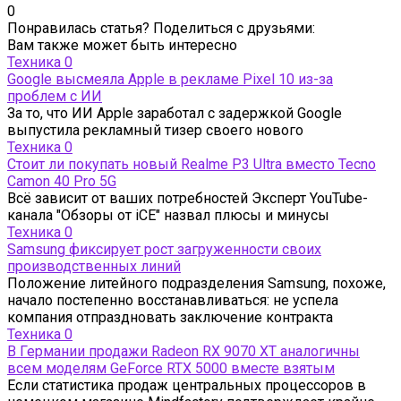
0
Понравилась статья? Поделиться с друзьями:
Вам также может быть интересно
Техника
0
Google высмеяла Apple в рекламе Pixel 10 из-за
проблем с ИИ
За то, что ИИ Apple заработал с задержкой Google
выпустила рекламный тизер своего нового
Техника
0
Стоит ли покупать новый Realme P3 Ultra вместо Tecno
Camon 40 Pro 5G
Всё зависит от ваших потребностей Эксперт YouTube-
канала "Обзоры от iCE" назвал плюсы и минусы
Техника
0
Samsung фиксирует рост загруженности своих
производственных линий
Положение литейного подразделения Samsung, похоже,
начало постепенно восстанавливаться: не успела
компания отпраздновать заключение контракта
Техника
0
В Германии продажи Radeon RX 9070 XT аналогичны
всем моделям GeForce RTX 5000 вместе взятым
Если статистика продаж центральных процессоров в