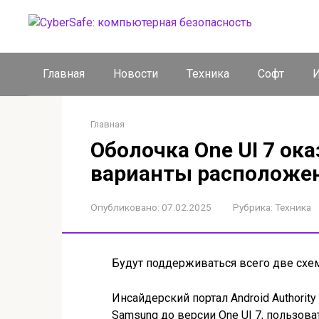
Перейти
к
контенту
Главная
Новости
Техника
Софт
И
Главная
Оболочка One UI 7 ок
варианты расположен
Опубликовано:
07.02.2025
Рубрика:
Техника
Будут поддерживаться всего две сх
Инсайдерский портал Android Authorit
Samsung до версии One UI 7, пользова