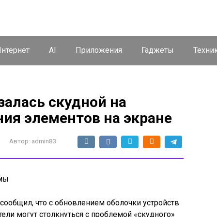
нтернет
AI
Приложения
Гаджеты
Техни
азалась скудной на
ия элементов на экране
Автор:
admin83
емы
y сообщил, что с обновлением оболочки устройств
тели могут столкнуться с проблемой «скудного»