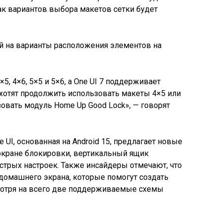
ак вариантов выбора макетов сетки будет
5, 4×6, 5×5 и 5×6, а One UI 7 поддерживает
и хотят продолжить использовать макеты 4×5 или
ьзовать модуль Home Up Good Lock», — говорят
 UI, основанная на Android 15, предлагает новые
 экране блокировки, вертикальный ящик
трых настроек. Также инсайдеры отмечают, что
 домашнего экрана, которые помогут создать
мотря на всего две поддерживаемые схемы