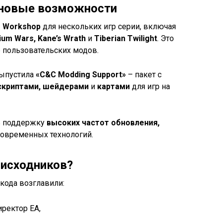
 новые возможности
 Workshop
для нескольких игр серии, включая
ium Wars, Kane’s Wrath
и
Tiberian Twilight
. Это
 пользовательских модов.
выпустила
«C&C Modding Support»
– пакет с
скриптами, шейдерами
и
картами
для игр на
ь поддержку
высоких частот обновления,
современных технологий.
 исходников?
кода возглавили:
иректор EA,