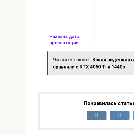
Названа дата
презентации
долгожданной
серии Infinix Note
Читайте также:
Какая видеокарт
50
сравнили с RTX 4060 Ti в 1440p
Понравилась стать