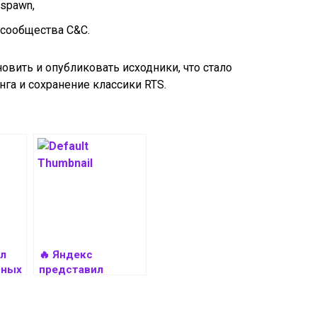
spawn,
 сообщества C&C.
овить и опубликовать исходники, что стало
га и сохранение классики RTS.
ыл
🔥 Яндекс
тных
представил
SourceCraft — свой
аналог GitHub