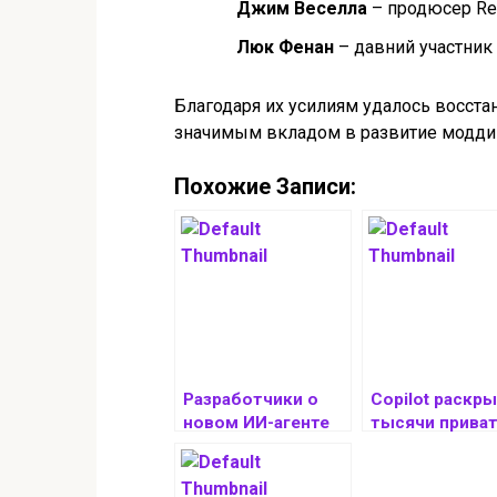
Джим Веселла
– продюсер Re
Люк Фенан
– давний участник
Благодаря их усилиям удалось восстан
значимым вкладом в развитие моддин
Похожие Записи:
Разработчики о
Copilot раскр
новом ИИ-агенте
тысячи прива
GitHub Copilot —
GitHub-
действительно ли
репозиториев
он хорош?