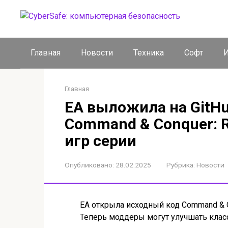
Перейти
к
контенту
Главная
Новости
Техника
Софт
И
Главная
EA выложила на GitH
Command & Conquer: R
игр серии
Опубликовано:
28.02.2025
Рубрика:
Новости
EA открыла исходный код Command & Con
Теперь моддеры могут улучшать клас