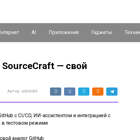
нтернет
AI
Приложения
Гаджеты
Техни
 SourceCraft — свой
Автор:
admin83
GitHub с CI/CD, ИИ-ассистентом и интеграцией с
а в тестовом режиме