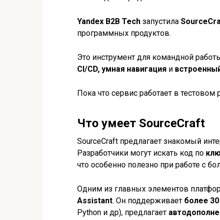
Yandex B2B Tech
запустила
SourceCra
программных продуктов.
Это инструмент для командной работы
CI/CD, умная навигация
и
встроенный
Пока что сервис работает в тестово
Что умеет SourceCraft
SourceCraft предлагает знакомый ин
Разработчики могут искать код по
клю
что особенно полезно при работе с 
Одним из главных элементов платфо
Assistant
. Он поддерживает
более 30
Python и др), предлагает
автодополне