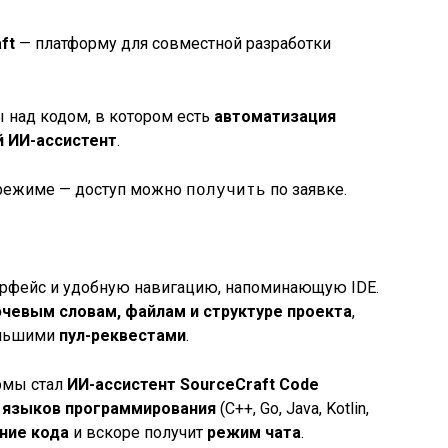
ft
— платформу для совместной разработки
 над кодом, в котором есть
автоматизация
 ИИ-ассистент
.
м режиме — доступ можно
получить
по заявке.
терфейс и удобную навигацию, напоминающую IDE.
чевым словам, файлам и структуре проекта
,
большими
пул-реквестами
.
рмы стал
ИИ-ассистент SourceCraft Code
 языков программирования
(C++, Go, Java, Kotlin,
ние кода
и вскоре получит
режим чата
.