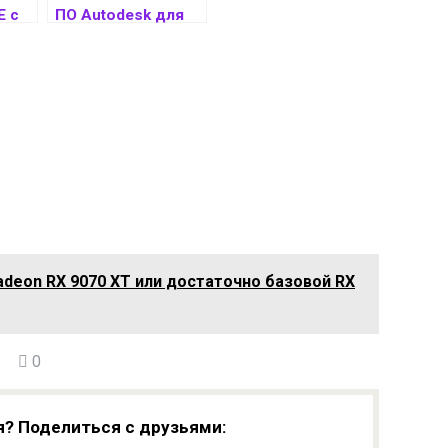
E с
ПО Autodesk для
ursor
стройотрасли
разработали в
Красноярске
adeon RX 9070 XT или достаточно базовой RX
0
я? Поделиться с друзьями: