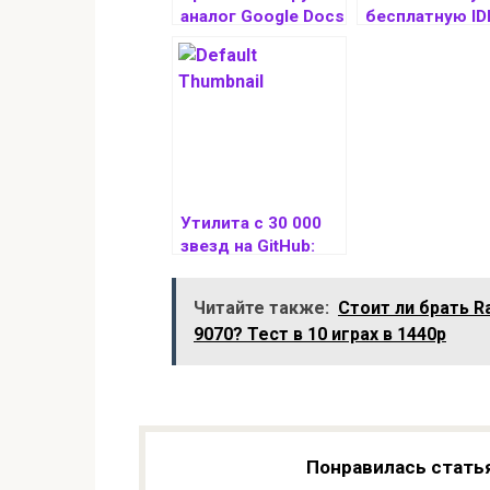
аналог Google Docs
бесплатную ID
— с ИИ и
ИИ — аналог C
встроенным
ChatGPT
Утилита с 30 000
звезд на GitHub:
как пет-проект
стал тулзой для
Читайте также:
Стоит ли брать R
LinkedIn и властей
9070? Тест в 10 играх в 1440p
США
Понравилась стать