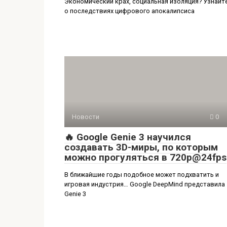
Экономический крах, социальная изоляция? Узнайт
о последствиях цифрового апокалипсиса
Новости
0
🔥 Google Genie 3 научился
создавать 3D-миры, по которым
можно прогуляться в 720p@24fps
В ближайшие годы подобное может подхватить и
игровая индустрия… Google DeepMind представила
Genie 3