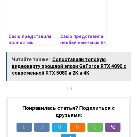
за $120
Casio представила
Casio представила
полностью
необычные часы G-
металлические
SHOCK DW-5610UU-
часы G-Shock
3PRM
Читайте также:
Сопоставили топовую
GMCB2100D. Стоят
видеокарту прошлой эпохи GeForce RTX 4090 с
дорого
современной RTX 5080 в 2K и 4K
0
Понравилась статья? Поделиться с
друзьями: