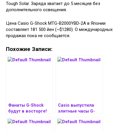
Tough Solar. Заряда хватает до 5 месяцев без
дополнительного освещения.
Цена Casio G-Shock MTG-B2000YBD-2A в Японии
составляет 181 500 йен (~$1280). О международных
продажах пока не сообщается.
Похожие Записи:
Фанаты G-Shock
Casio выпустила
будут в восторге!
элитные часы G-
Casio выпустила
Shock MR-G из
новые часы G-
высокопрочного
Shock GMDB300SC
сплава