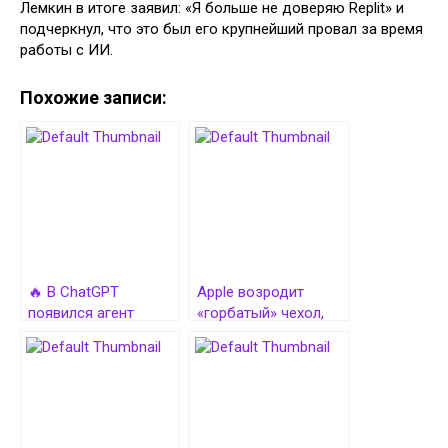
Лемкин в итоге заявил: «Я больше не доверяю Replit» и
подчеркнул, что это был его крупнейший провал за время
работы с ИИ.
Похожие записи:
🔥 В ChatGPT
Apple возродит
появился агент
«горбатый» чехол,
глубокого
чтобы скрыть самый
исследования для
критичный
поэтапного изучения
недостаток iPhone
масштабных тем
17 Air