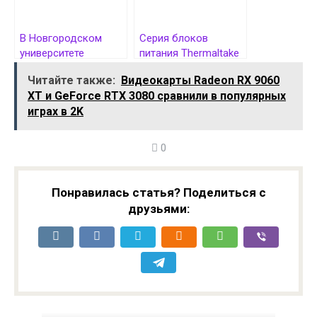
В Новгородском
Серия блоков
университете
питания Thermaltake
создали базу
Toughpower GT
Читайте также:
Видеокарты Radeon RX 9060
цифровых
пополнилась
XT и GeForce RTX 3080 сравнили в популярных
двойников микробов
моделями
играх в 2K
мощностью 1000 и
1200 Вт
0
Понравилась статья? Поделиться с
друзьями: