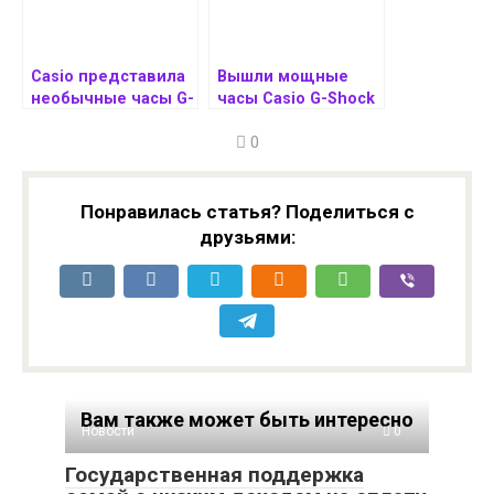
Casio представила
Вышли мощные
необычные часы G-
часы Casio G-Shock
SHOCK DW-5610UU-
MTG-B2000YBD-2A с
0
3PRM
корпусом из
карбона и
солнечной
подзарядкой
Понравилась статья? Поделиться с
друзьями:
Вам также может быть интересно
Новости
0
Государственная поддержка