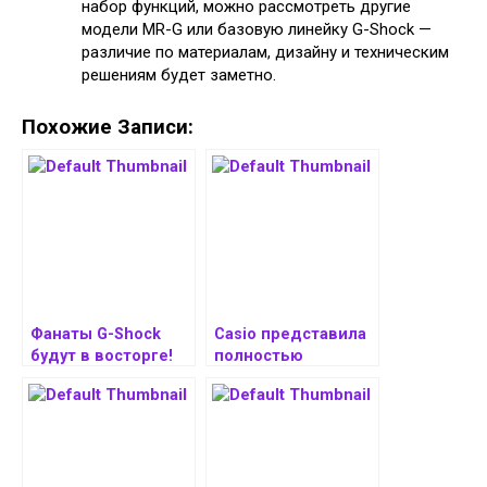
набор функций, можно рассмотреть другие
модели MR-G или базовую линейку G-Shock —
различие по материалам, дизайну и техническим
решениям будет заметно.
Похожие Записи:
Фанаты G-Shock
Casio представила
будут в восторге!
полностью
Casio выпустила
металлические
новые часы G-
часы G-Shock
Shock GMDB300SC
GMCB2100D. Стоят
за $120
дорого