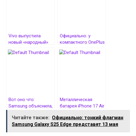
Vivo выпустила
Официально: у
новый «народный»
компактного OnePlus
смартфон iQOO Z10
13T будет батарея
Turbo Pro с чипом
емкостью свыше
Snapdragon 8s Gen 4
6000 мА*ч
и ценой всего $275
Вот оно что:
Металлическая
Samsung объяснила,
батарея iPhone 17 Air
почему у Galaxy S25
засветилась на фото
Читайте также:
Официально: тонкий флагман
Edge маленькая
Samsung Galaxy S25 Edge представят 13 мая
батарея и нет
телевика