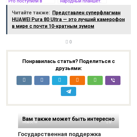
Pro поступили в
народный планшет:
продажу в России
HONOR Pad X7 с 8,7-
Читайте также:
Представлен суперфлагман
дюймовым экраном
HUAWEI Pura 80 Ultra — это лучший камерофон
дебютировал за $80
в мире с почти 10-кратным зумом
0
Понравилась статья? Поделиться с
друзьями:
Вам также может быть интересно
Новости
0
Государственная поддержка