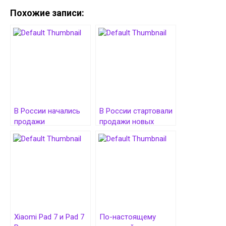
Похожие записи:
В России начались
В России стартовали
продажи
продажи новых
флагманского
носимых гаджетов
ноутбука HONOR
Xiaomi
MagicBook Pro 14 с
топовой начинкой
Xiaomi Pad 7 и Pad 7
По-настоящему