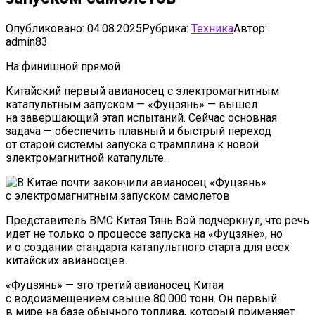
Опубликовано:
04.08.2025
Рубрика:
Техника
Автор:
admin83
На финишной прямой
Китайский первый авианосец с электромагнитным
катапультным запуском — «Фуцзянь» — вышел
на завершающий этап испытаний. Сейчас основная
задача — обеспечить плавный и быстрый переход
от старой системы запуска с трамплина к новой
электромагнитной катапульте.
Представитель ВМС Китая Тянь Вэй подчеркнул, что речь
идет не только о процессе запуска на «Фуцзяне», но
и о создании стандарта катапультного старта для всех
китайских авианосцев.
«Фуцзянь» — это третий авианосец Китая
с водоизмещением свыше 80 000 тонн. Он первый
в мире на базе обычного топлива, который применяет