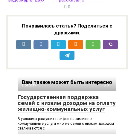
видеокарты двух
рассказал о
поколений GeForce
прошивке BIOS,
0
RTX 4090 и GeForce
длящейся дольше
RTX 5090 сравнили в
двух суток
12 играх в 4K
Понравилась статья? Поделиться с
друзьями:
Вам также может быть интересно
Новости
0
Государственная поддержка
семей с низким доходом на оплату
жилищно-коммунальных услуг
В условиях растущих тарифов на жилищно-
коммунальные услуги многие семьи с низким доходом
сталкиваются с