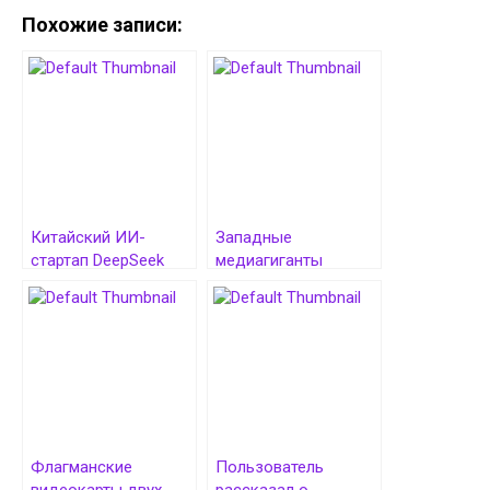
Похожие записи:
Китайский ИИ-
Западные
стартап DeepSeek
медиагиганты
опередил ChatGPT
«атаковали» ИИ-
по загрузкам в App
стартап Cohere
Store
исками
Флагманские
Пользователь