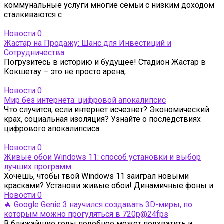
коммунальные услуги многие семьи с низким доходом
сталкиваются с
Новости
0
Жастар на Продажу: Шанс для Инвестиций и
Сотрудничества
Погрузитесь в историю и будущее! Стадион Жастар в
Кокшетау – это не просто арена,
Новости
0
Мир без интернета: цифровой апокалипсис
Что случится, если интернет исчезнет? Экономический
крах, социальная изоляция? Узнайте о последствиях
цифрового апокалипсиса
Новости
0
Живые обои Windows 11: способ установки и выбор
лучших программ
Хочешь, чтобы твой Windows 11 заиграл новыми
красками? Установи живые обои! Динамичные фоны и
Новости
0
🔥 Google Genie 3 научился создавать 3D-миры, по
которым можно прогуляться в 720p@24fps
В ближайшие годы подобное может подхватить и