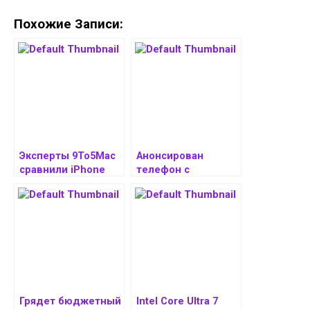
Похожие Записи:
Эксперты 9To5Mac
Анонсирован
сравнили iPhone
телефон с
16e с iPhone 15,
«астрономическим»
iPhone 14, iPhone 13
объёмом
и iPhone 12
оперативной
памяти — у Liberux
Nexx целых 32 ГБ
ОЗУ
Грядет бюджетный
Intel Core Ultra 7