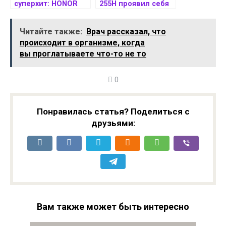
суперхит: HONOR
255H проявил себя
Play 60 получит
на 32% выше Core
Dimensity 6300, 12
Ultra 7 155H
Читайте также:
Врач рассказал, что
ГБ ОЗУ и ценник в
происходит в организме, когда
$235
вы проглатываете что-то не то
0
Понравилась статья? Поделиться с
друзьями:
Вам также может быть интересно