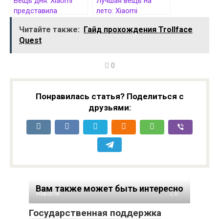
Вещь дня: Xiaomi
Лучшая вещь на
представила
лето: Xiaomi
очистители воды
представила
Читайте также:
Гайд прохождения Trollface
Mijia Water Purifier Pro
мощный напольный
Quest
с фильтром, который
кондиционер Mijia с
прослужит 6 лет
HyperOS и
самоочисткой
0
Понравилась статья? Поделиться с
друзьями:
Вам также может быть интересно
Новости
0
Государственная поддержка