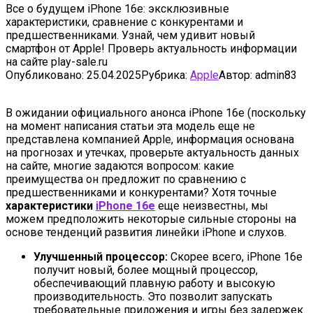
Все о будущем iPhone 16e: эксклюзивные
характеристики, сравнение с конкурентами и
предшественниками. Узнай, чем удивит новый
смартфон от Apple! Проверь актуальность информации
на сайте play-sale.ru
Опубликовано:
25.04.2025
Рубрика:
Apple
Автор:
admin83
В ожидании официального анонса iPhone 16e (поскольку
на момент написания статьи эта модель еще не
представлена компанией Apple, информация основана
на прогнозах и утечках, проверьте актуальность данных
на сайте, многие задаются вопросом: какие
преимущества он предложит по сравнению с
предшественниками и конкурентами? Хотя точные
характеристики
iPhone 16e
еще неизвестны, мы
можем предположить некоторые сильные стороны на
основе тенденций развития линейки iPhone и слухов.
Улучшенный процессор:
Скорее всего, iPhone 16e
получит новый, более мощный процессор,
обеспечивающий плавную работу и высокую
производительность. Это позволит запускать
требовательные приложения и игры без задержек.