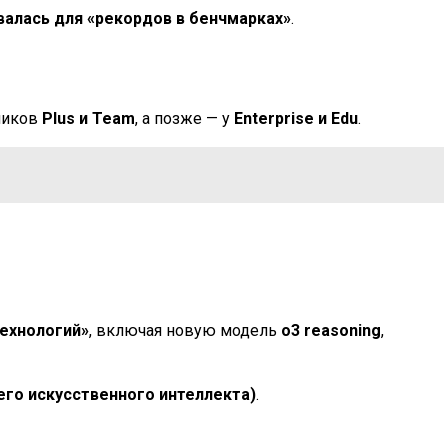
валась для «рекордов в бенчмарках»
.
чиков
Plus и Team
, а позже — у
Enterprise и Edu
.
ехнологий»
, включая новую модель
о3 reasoning
,
его искусственного интеллекта)
.