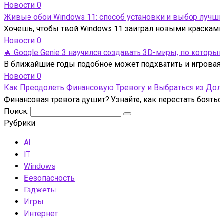
Новости
0
Живые обои Windows 11: способ установки и выбор лучш
Хочешь, чтобы твой Windows 11 заиграл новыми краска
Новости
0
🔥 Google Genie 3 научился создавать 3D-миры, по кото
В ближайшие годы подобное может подхватить и игровая 
Новости
0
Как Преодолеть Финансовую Тревогу и Выбраться из До
Финансовая тревога душит? Узнайте, как перестать боять
Поиск:
Рубрики
AI
IT
Windows
Безопасность
Гаджеты
Игры
Интернет