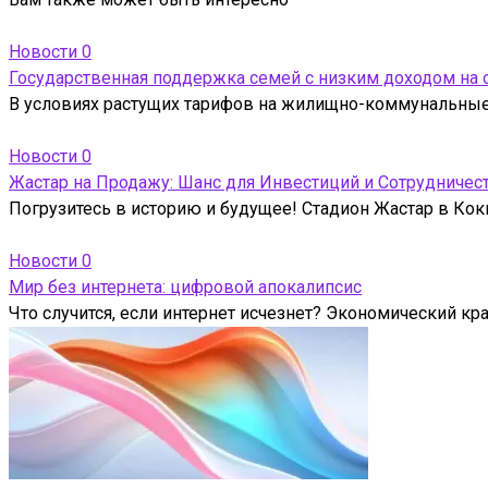
Новости
0
Государственная поддержка семей с низким доходом на
В условиях растущих тарифов на жилищно-коммунальные 
Новости
0
Жастар на Продажу: Шанс для Инвестиций и Сотрудничес
Погрузитесь в историю и будущее! Стадион Жастар в Кокш
Новости
0
Мир без интернета: цифровой апокалипсис
Что случится, если интернет исчезнет? Экономический кр