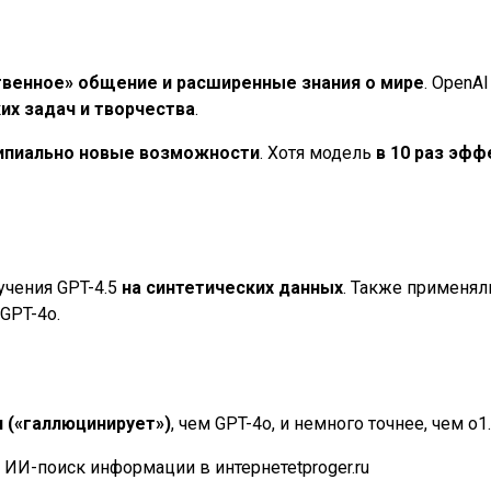
твенное» общение и расширенные знания о мире
. OpenAI
их задач и творчества
.
ипиально новые возможности
. Хотя модель
в 10 раз эф
учения GPT-4.5
на синтетических данных
. Также применя
 GPT-4o.
 («галлюцинирует»)
, чем GPT-4o, и немного точнее, чем o1.
 ИИ-поиск информации в интернетеtproger.ru