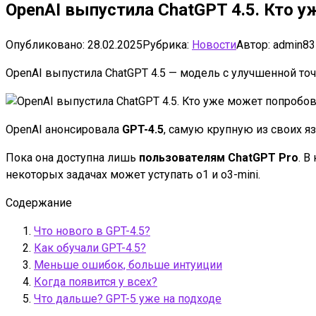
OpenAI выпустила ChatGPT 4.5. Кто 
Опубликовано:
28.02.2025
Рубрика:
Новости
Автор:
admin83
OpenAI выпустила ChatGPT 4.5 — модель с улучшенной точ
OpenAI анонсировала
GPT-4.5
, самую крупную из своих 
Пока она доступна лишь
пользователям ChatGPT Pro
. В
некоторых задачах может уступать o1 и o3-mini.
Содержание
Что нового в GPT-4.5?
Как обучали GPT-4.5?
Меньше ошибок, больше интуиции
Когда появится у всех?
Что дальше? GPT-5 уже на подходе