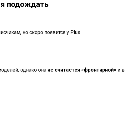
тся подождать
счикам, но скоро появится у Plus
моделей, однако она
не считается «фронтирной»
и в