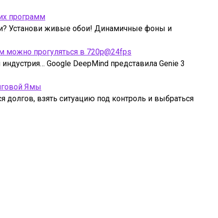
их программ
ми? Установи живые обои! Динамичные фоны и
рым можно прогуляться в 720p@24fps
индустрия… Google DeepMind представила Genie 3
лговой Ямы
ся долгов, взять ситуацию под контроль и выбраться