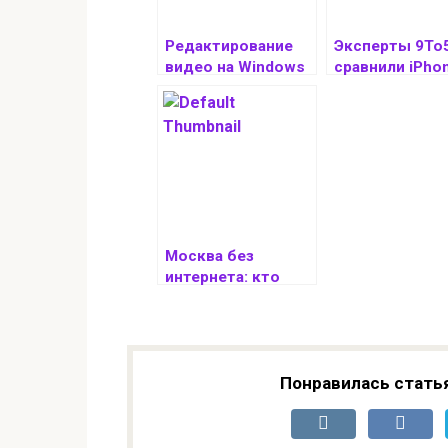
Редактирование
Эксперты 9To
видео на Windows
сравнили iPho
Phone: лучшие
16e с iPhone 15
приложения и
iPhone 14, iPh
пошаговый гид.
13 и iPhone 12
Москва без
интернета: кто
отключает связь
на майские
Понравилась стать