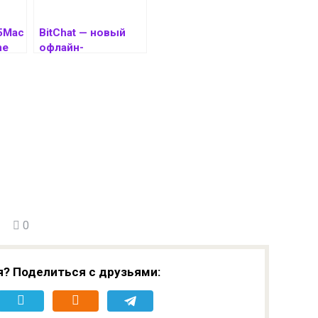
5Mac
BitChat — новый
ne
офлайн-
,
мессенджер от
one
создателя Twitter
появился в App
Store
0
я? Поделиться с друзьями: