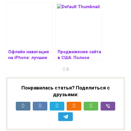
функционал
через терминал: vi,
приложения Adobe
vim, nano, sed и awk
для монтажа видео
Офлайн навигация
Продвижение сайта
на iPhone: лучшие
в США: Полное
приложения и
руководство по SEO
0
карты без
и Digital Marketing
интернета
Понравилась статья? Поделиться с
друзьями: