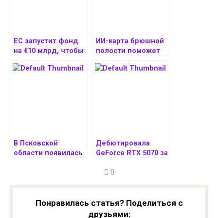
ЕС запустит фонд
ИИ-карта брюшной
на €10 млрд, чтобы
полости поможет
догнать США
обнаружить рак на
и Китай
ранних стадиях
в технологиях
В Псковской
Дебютировала
области появилась
GeForce RTX 5070 за
карта бесплатного
$549 и это самая
0
Wi-Fi
доступная карта
RTX 50 — уже есть
тесты от экспертов
Понравилась статья? Поделиться с
друзьями: