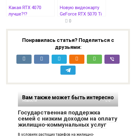
Какая RTX 4070
Новую видеокарту
лучше?!?
GeForce RTX 5070 Ti
Видеокарты GeForce
сравнили с GeForce
0
RTX 4070 и RTX 4070
RTX 4070 Ti SUPER в
Ti SUPER сравнили на
2K и 4K
2K
Понравилась статья? Поделиться с
друзьями:
Вам также может быть интересно
Новости
0
Государственная поддержка
семей с низким доходом на оплату
жилищно-коммунальных услуг
В условиях растущих тарифов на жилищно-