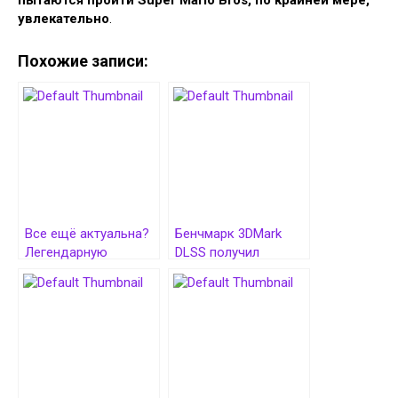
пытаются пройти Super Mario Bros, по крайней мере,
увлекательно
.
Похожие записи:
Все ещё актуальна?
Бенчмарк 3DMark
Легендарную
DLSS получил
видеокарту GeForce
полноценную
GTX 1060 сравнили в
поддержку DLSS 4
18 играх в 2025 году