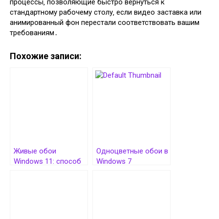
процессы‚ позволяющие быстро вернуться к
стандартному рабочему столу‚ если видео заставка или
анимированный фон перестали соответствовать вашим
требованиям․
Похожие записи:
Живые обои
Одноцветные обои в
Windows 11: способ
Windows 7
установки и выбор
тормозили загрузку
лучших программ
системы. Как так
вышло и кто в этом
виноват