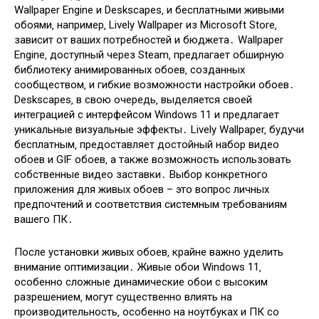
Wallpaper Engine и Deskscapes‚ и бесплатными живыми
обоями‚ например‚ Lively Wallpaper из Microsoft Store‚
зависит от ваших потребностей и бюджета․ Wallpaper
Engine‚ доступный через Steam‚ предлагает обширную
библиотеку анимированных обоев‚ созданных
сообществом‚ и гибкие возможности настройки обоев․
Deskscapes‚ в свою очередь‚ выделяется своей
интеграцией с интерфейсом Windows 11 и предлагает
уникальные визуальные эффекты․ Lively Wallpaper‚ будучи
бесплатным‚ предоставляет достойный набор видео
обоев и GIF обоев‚ а также возможность использовать
собственные видео заставки․ Выбор конкретного
приложения для живых обоев – это вопрос личных
предпочтений и соответствия системным требованиям
вашего ПК․
После установки живых обоев‚ крайне важно уделить
внимание оптимизации․ Живые обои Windows 11‚
особенно сложные динамические обои с высоким
разрешением‚ могут существенно влиять на
производительность‚ особенно на ноутбуках и ПК со