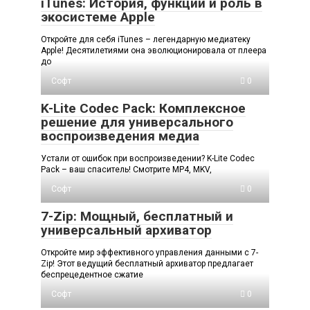
iTunes: История, функции и роль в
экосистеме Apple
Откройте для себя iTunes – легендарную медиатеку
Apple! Десятилетиями она эволюционировала от плеера
до
Софт
0
K-Lite Codec Pack: Комплексное
решение для универсального
воспроизведения медиа
Устали от ошибок при воспроизведении? K-Lite Codec
Pack – ваш спаситель! Смотрите MP4, MKV,
Софт
0
7-Zip: Мощный, бесплатный и
универсальный архиватор
Откройте мир эффективного управления данными с 7-
Zip! Этот ведущий бесплатный архиватор предлагает
беспрецедентное сжатие
Софт
0