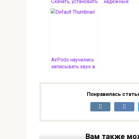
Скачать‚ установить
надежный
и использовать все
компаньон в м
возможности
интернет-серф
AirPods научились
записывать звук в
студийном
качестве и
управлять камерой
iPhone
Понравилась стать
Вам также мо