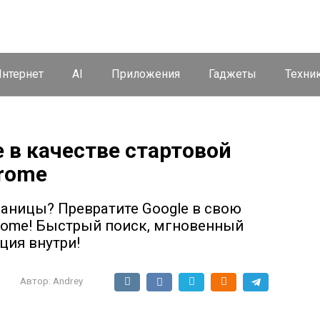
нтернет
AI
Приложения
Гаджеты
Техни
e в качестве стартовой
hrome
раницы? Превратите Google в свою
rome! Быстрый поиск, мгновенный
ция внутри!
Автор:
Andrey