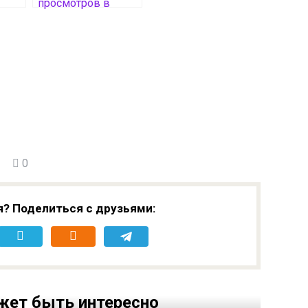
просмотров в
ире
Google Chrome
инга
0
я? Поделиться с друзьями:
жет быть интересно