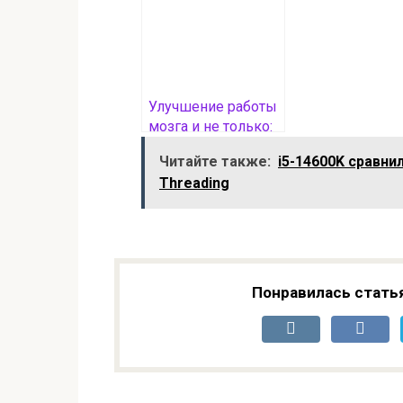
ценником $17
Улучшение работы
мозга и не только:
что будет, если
Читайте также:
i5-14600K сравн
вы станете пить
Threading
матчу каждый день
Понравилась стать