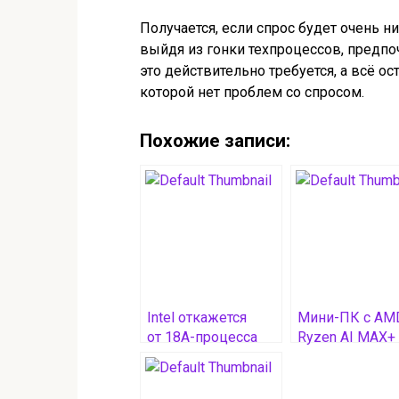
Получается, если спрос будет очень низ
выйдя из гонки техпроцессов, предпоч
это действительно требуется, а всё ос
которой нет проблем со спросом.
Похожие записи:
Intel откажется
Мини-ПК с AM
от 18A-процесса
Ryzen AI MAX+
ради более
от Bosgame
перспективной
продаётся с
технологии
рекордно низ