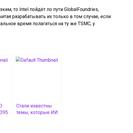
ким, то Intel пойдёт по пути GlobalFoundries,
итая разрабатывать их только в том случае, если
тальное время полагаться на ту же TSMC, у
D
Стали известны
 395
темы, которые ИИ
Google откажется
обсуждать
ким