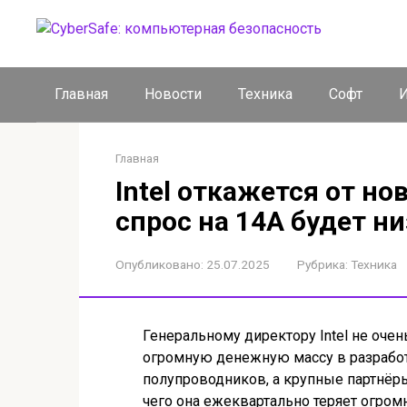
Перейти
к
контенту
Главная
Новости
Техника
Софт
И
Главная
Intel откажется от но
спрос на 14A будет н
Опубликовано:
25.07.2025
Рубрика:
Техника
Генеральному директору Intel не очен
огромную денежную массу в разработ
полупроводников, а крупные партнёры
чего она ежеквартально теряет огром