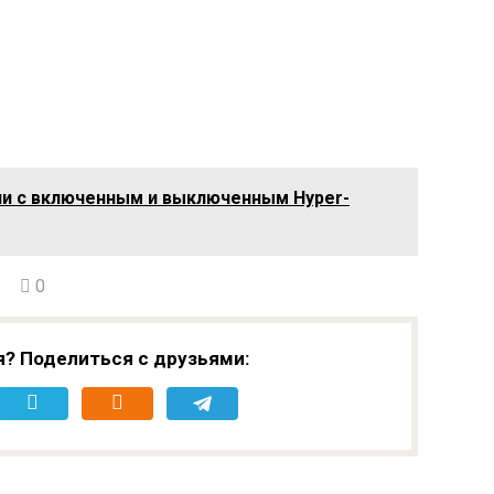
00
или с включенным и выключенным Hyper-
0
я? Поделиться с друзьями: