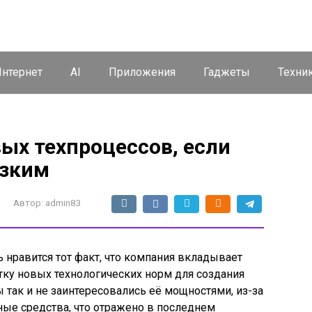
нтернет
AI
Приложения
Гаджеты
Техни
вых техпроцессов, если
изким
Автор:
admin83
ь нравится тот факт, что компания вкладывает
ку новых технологических норм для создания
 так и не заинтересовались её мощностями, из-за
ные средства, что отражено в последнем