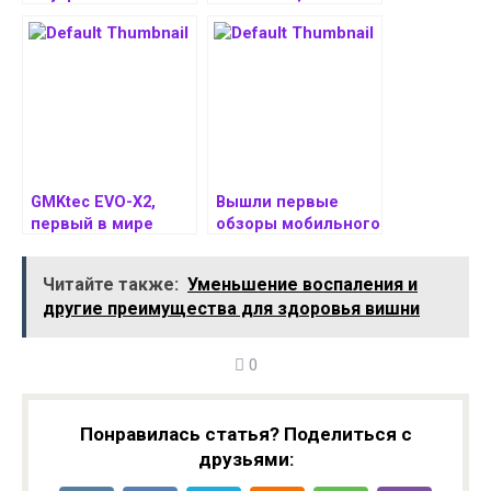
производительност
Ryzen AI MAX+ 395 и
ь мини-ПК на
128 Гбайтами
основе AMD Ryzen
памяти
AI MAX+ 395
GMKtec EVO-X2,
Вышли первые
первый в мире
обзоры мобильного
мини-ПК на базе
процессора AMD
суперпроцессора
Ryzen AI MAX+ 395
Читайте также:
Уменьшение воспаления и
Ryzen AI Max+ 395,
другие преимущества для здоровья вишни
дебютировал на
глобальном рынке
0
Понравилась статья? Поделиться с
друзьями: