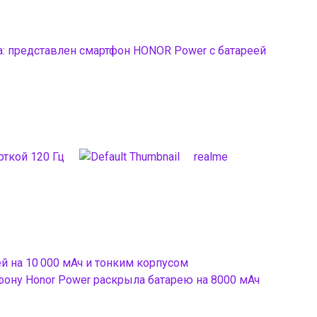
: представлен смартфон HONOR Power с батареей
рткой 120 Гц
realme
й на 10 000 мАч и тонким корпусом
фону Honor Power раскрыла батарею на 8000 мАч