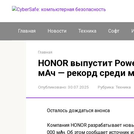
Перейти
к
контенту
Главная
Новости
Техника
Софт
И
Главная
HONOR выпустит Power
мАч — рекорд среди 
Опубликовано:
30.07.2025
Рубрика:
Техника
Осталось дождаться анонса
Компания HONOR разрабатывает новый
000 мАч. Об этом сообщает источник из