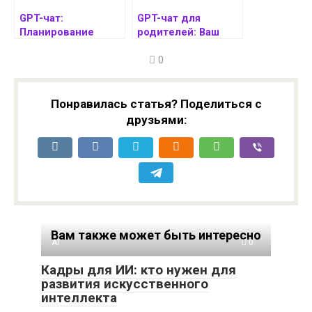
GPT-чат:
GPT-чат для
Планирование
родителей: Ваш
идеальных
помощник в
0
семейных
вопросах здоровья
выходных на
детей
природе
Понравилась статья? Поделиться с
друзьями:
Вам также может быть интересно
AI
0
Кадры для ИИ: кто нужен для
развития искусственного
интеллекта