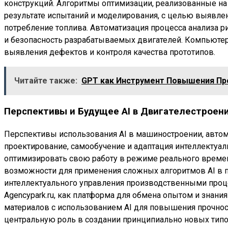
конструкций. Алгоритмы оптимизации, реализованные на 
результате испытаний и моделирования, с целью выявл
потребление топлива. Автоматизация процесса анализа р
и безопасность разрабатываемых двигателей. Компьютер
выявления дефектов и контроля качества прототипов.
Читайте также:
GPT как Инструмент Повышения Пр
Перспективы и Будущее AI в Двигателестроен
Перспективы использования AI в машиностроении, автом
проектирование, самообучение и адаптация интеллектуа
оптимизировать свою работу в режиме реального време
возможности для применения сложных алгоритмов AI в п
интеллектуального управления производственными проц
Agencypark.ru, как платформа для обмена опытом и знан
материалов с использованием AI для повышения прочност
центральную роль в создании принципиально новых типо