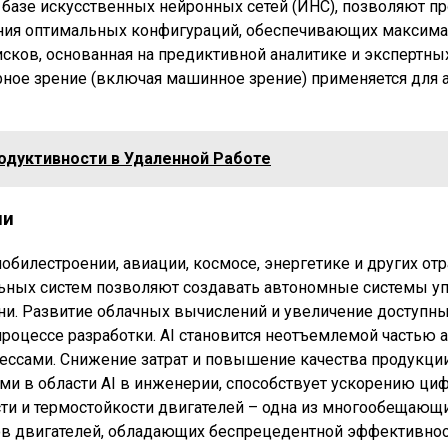
базе искусственных нейронных сетей (ИНС), позволяют про
ения оптимальных конфигураций, обеспечивающих максим
исков, основанная на предиктивной аналитике и экспертн
ное зрение (включая машинное зрение) применяется для а
одуктивности в Удаленной Работе
ии
обилестроении, авиации, космосе, энергетике и других о
льных систем позволяют создавать автономные системы уп
ни. Развитие облачных вычислений и увеличение доступ
роцессе разработки. AI становится неотъемлемой частью 
ессами. Снижение затрат и повышение качества продукци
иями в области AI в инженерии, способствует ускорению ц
и и термостойкости двигателей – одна из многообещающих
в двигателей, обладающих беспрецедентной эффективност