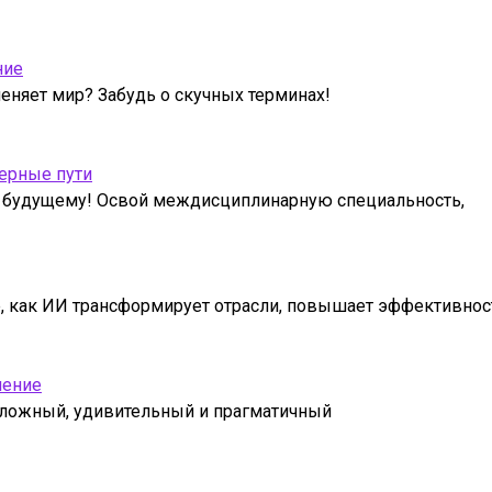
ние
меняет мир? Забудь о скучных терминах!
ьерные пути
 к будущему! Освой междисциплинарную специальность,
е, как ИИ трансформирует отрасли, повышает эффективнос
нение
я сложный, удивительный и прагматичный