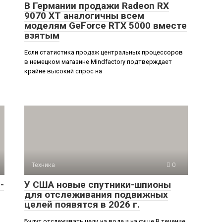
В Германии продажи Radeon RX
9070 XT аналогичны всем
моделям GeForce RTX 5000 вместе
взятым
Если статистика продаж центральных процессоров
в немецком магазине Mindfactory подтверждает
крайне высокий спрос на
Техника
0
-
У США новые спутники-шпионы
для отслеживания подвижных
целей появятся в 2026 г.
Будут отслеживать цели на воде и на суше В течение