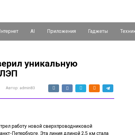
нтернет
AI
Приложения
Гаджеты
Техни
оверил уникальную
 ЛЭП
Автор:
admin83
трел работу новой сверхпроводниковой
анкт-Петербурге. Эта линия длиной 2,5 км стала