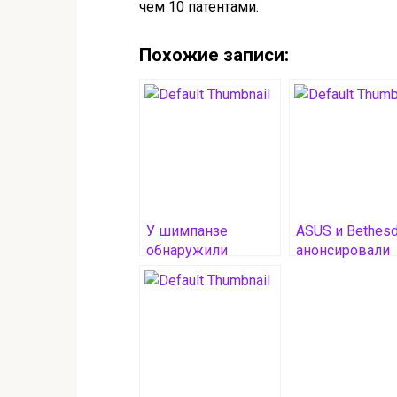
чем 10 патентами.
Похожие записи:
У шимпанзе
ASUS и Bethes
обнаружили
анонсировали
редкую
уникальную
способность —
видеокарту RO
придумывать
Astral RTX 5080
полностью новые
DOOM Edition
жесты