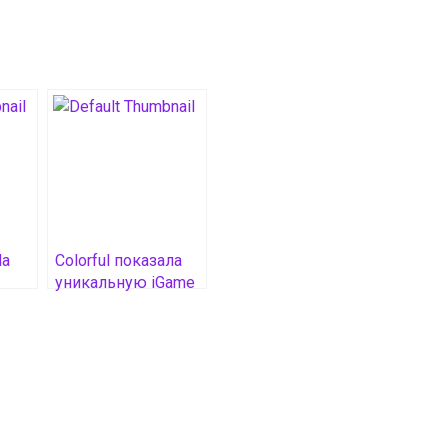
da
Colorful показала
уникальную iGame
GeForce RTX 5080
G
Advanced DOOM
Edition