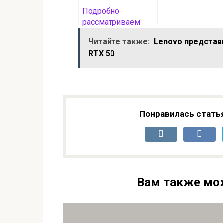
Подробно
рассматриваем
уникальную
Читайте также:
Lenovo представи
видеокарту MSI
RTX 50
RTX 5070 Gaming
Trio Toy Story Edition
Понравилась стать
Вам также мо