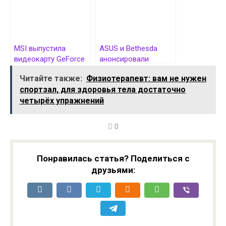
MSI выпустила
ASUS и Bethesda
видеокарту GeForce
анонсировали
RTX 5070 GAMING
уникальную
Читайте также:
Физиотерапевт: вам не нужен
DUKE 3X
видеокарту ROG
спортзал, для здоровья тела достаточно
Astral RTX 5080 DOOM
четырёх упражнений
Edition
0
Понравилась статья? Поделиться с
друзьями: