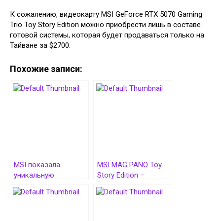
К сожалению, видеокарту MSI GeForce RTX 5070 Gaming
Trio Toy Story Edition можно приобрести лишь в составе
готовой системы, которая будет продаваться только на
Тайване за $2700.
Похожие записи:
MSI показала
MSI MAG PANO Toy
уникальную
Story Edition –
видеокарту GeForce
готовый ПК с
RTX 5070 Ti Gaming
компонентами в
Trio MLG
стиле «Истории
игрушек»