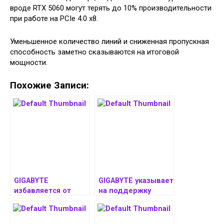
вроде RTX 5060 могут терять до 10% производительности
при работе на PCIe 4.0 x8.
Уменьшенное количество линий и сниженная пропускная
способность заметно сказываются на итоговой
мощности.
Похожие Записи:
GIGABYTE
GIGABYTE указывает
избавляется от
на поддержку
поддержки PCIe 5.0
Ryzen 9000G своими
в некоторых платах
платами на чипсете
на чипсете B650
B650